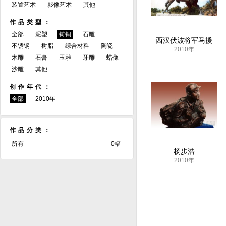
装置艺术
影像艺术
其他
作品类型：
全部
泥塑
铸铜
石雕
西汉伏波将军马援
不锈钢
树脂
综合材料
陶瓷
2010年
木雕
石膏
玉雕
牙雕
蜡像
沙雕
其他
创作年代：
全部
2010年
作品分类：
所有
0幅
杨步浩
2010年