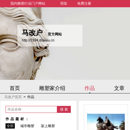
国内雕塑行业门户网站
登陆
免费注册
马改户
官方网站
http://3394.diaosu.cn
首页
雕塑家介绍
作品
文章
马改户首页
>
作品
作品名称
作品题材：
全部
城市雕塑
架上雕塑