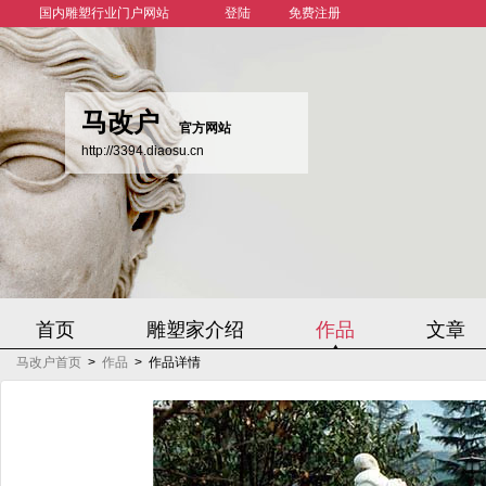
国内雕塑行业门户网站
登陆
免费注册
马改户
官方网站
http://3394.diaosu.cn
首页
雕塑家介绍
作品
文章
马改户首页
>
作品
>
作品详情