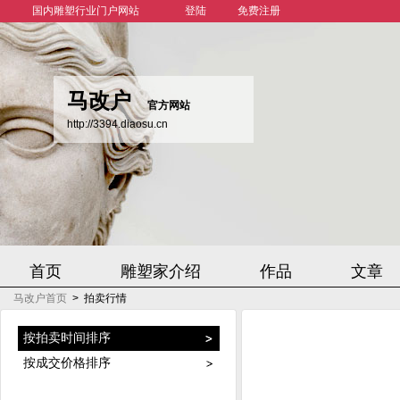
国内雕塑行业门户网站
登陆
免费注册
马改户
官方网站
http://3394.diaosu.cn
首页
雕塑家介绍
作品
文章
马改户首页
>
拍卖行情
按拍卖时间排序
按成交价格排序